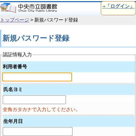
本文へ移動
⇒「ログイン」
トップページ
>
新規パスワード登録
新規パスワード登録
認証情報入力
利用者番号
氏名ヨミ
全角カタカナで入力してください。
生年月日