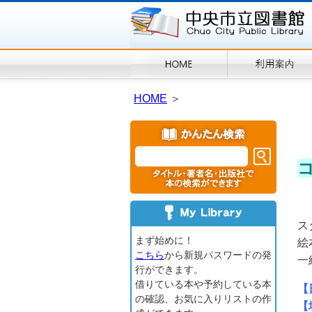
HOME
＞
ス
まず始めに！
絵
こちら
から新規パスワードの発
一
行ができます。
借りている本や予約している本
【
の確認、お気に入りリストの作
【