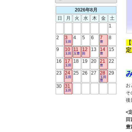
2026年8月
日
月
火
水
木
金
土
1
2
3
4
5
6
7
8
【
玉田
豊
9
10
11
12
13
14
15
定
玉田
玉豊
田
豊
16
17
18
19
20
21
22
玉田
豊
23
24
25
26
27
28
29
玉田
玉田
豊
お
30
31
玉田
そ
後
<
田
豊