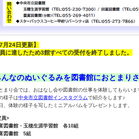
7月24日更新】
員に達したため3館すべての受付を終了しました。
みんなのぬいぐるみを図書館におとまり
とまり会では、おはなし会や図書館の仕事を体験してもらいま
の様子は
中央市立図書館インスタグラム
で紹介をします♪
日、体験の様子を写したミニアルバムをプレゼントします。
定員>
富図書館・玉穂生涯学習館 各10組
富図書館 5組