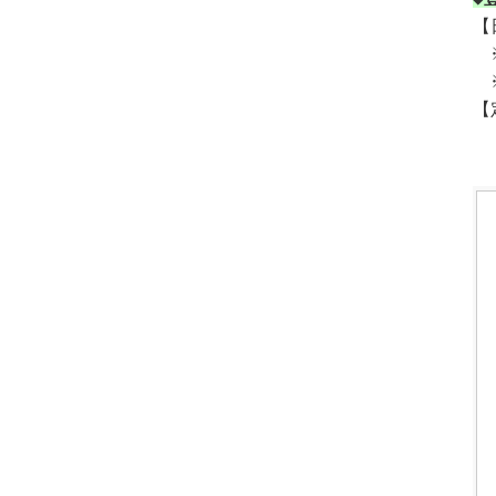
【
※
※
【