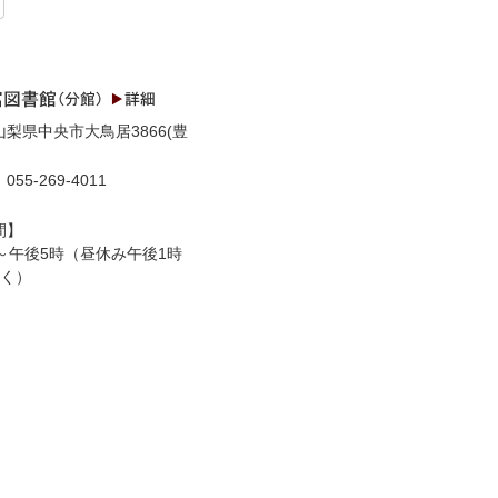
梨県中央市大鳥居3866(豊
55-269-4011
：
間】
～午後5時（昼休み午後1時
除く）